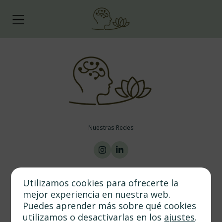
Nuestras Redes
Utilizamos cookies para ofrecerte la
Política de privacidad
Política de cookies
Aviso legal
Copyrights. , 2026. Todos los derechos reservados.
mejor experiencia en nuestra web.
Puedes aprender más sobre qué cookies
utilizamos o desactivarlas en los
ajustes
.