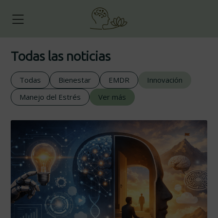
Todas las noticias
Todas
Bienestar
EMDR
Innovación
Manejo del Estrés
Ver más