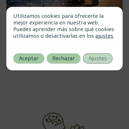
Utilizamos cookies para ofrecerte la
mejor experiencia en nuestra web.
Puedes aprender más sobre qué cookies
utilizamos o desactivarlas en los
ajustes
.
marzo 4, 2026
Autor
Tags
Innovación y Psicoterapia: Estrategias para la Evolución
Personal
Aceptar
Rechazar
Ajustes
5 min de lectura